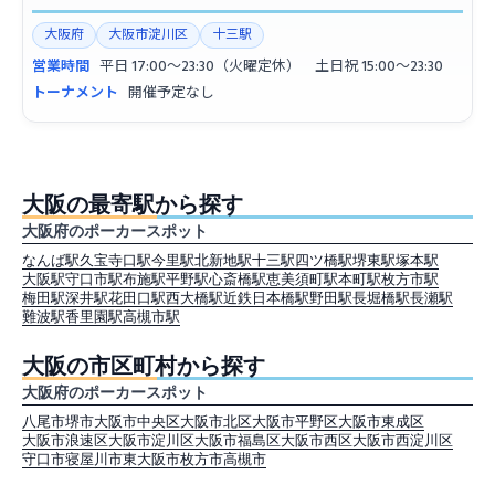
大阪府
大阪市淀川区
十三駅
営業時間
平日 17:00〜23:30（火曜定休） 土日祝 15:00〜23:30
トーナメント
開催予定なし
大阪の最寄駅から探す
大阪府のポーカースポット
なんば駅
久宝寺口駅
今里駅
北新地駅
十三駅
四ツ橋駅
堺東駅
塚本駅
大阪駅
守口市駅
布施駅
平野駅
心斎橋駅
恵美須町駅
本町駅
枚方市駅
梅田駅
深井駅
花田口駅
西大橋駅
近鉄日本橋駅
野田駅
長堀橋駅
長瀬駅
難波駅
香里園駅
高槻市駅
大阪の市区町村から探す
大阪府のポーカースポット
八尾市
堺市
大阪市中央区
大阪市北区
大阪市平野区
大阪市東成区
大阪市浪速区
大阪市淀川区
大阪市福島区
大阪市西区
大阪市西淀川区
守口市
寝屋川市
東大阪市
枚方市
高槻市