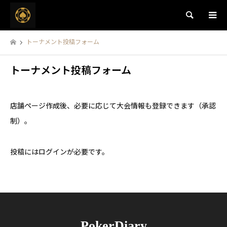
検索
トーナメント投稿フォーム
トーナメント投稿フォーム
店舗ページ作成後、必要に応じて大会情報も登録できます（承認
制）。
投稿にはログインが必要です。
PokerDiary