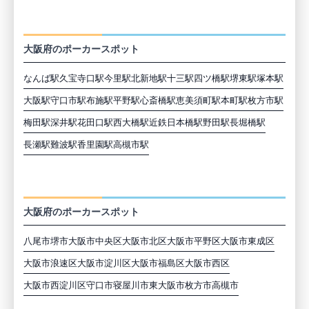
大阪の最寄駅から探す
大阪府のポーカースポット
なんば駅
久宝寺口駅
今里駅
北新地駅
十三駅
四ツ橋駅
堺東駅
塚本駅
大阪駅
守口市駅
布施駅
平野駅
心斎橋駅
恵美須町駅
本町駅
枚方市駅
梅田駅
深井駅
花田口駅
西大橋駅
近鉄日本橋駅
野田駅
長堀橋駅
長瀬駅
難波駅
香里園駅
高槻市駅
大阪の市区町村から探す
大阪府のポーカースポット
八尾市
堺市
大阪市中央区
大阪市北区
大阪市平野区
大阪市東成区
大阪市浪速区
大阪市淀川区
大阪市福島区
大阪市西区
大阪市西淀川区
守口市
寝屋川市
東大阪市
枚方市
高槻市