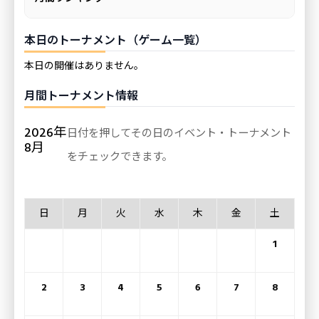
本日のトーナメント（ゲーム一覧）
本日の開催はありません。
月間トーナメント情報
2026年
日付を押してその日のイベント・トーナメント
8月
をチェックできます。
日
月
火
水
木
金
土
1
2
3
4
5
6
7
8