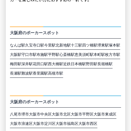
カーを楽しみたい方におすすめの一軒です。
大阪の最寄駅から探す
大阪府のポーカースポット
なんば駅
久宝寺口駅
今里駅
北新地駅
十三駅
四ツ橋駅
堺東駅
塚本駅
大阪駅
守口市駅
布施駅
平野駅
心斎橋駅
恵美須町駅
本町駅
枚方市駅
梅田駅
深井駅
花田口駅
西大橋駅
近鉄日本橋駅
野田駅
長堀橋駅
長瀬駅
難波駅
香里園駅
高槻市駅
大阪の市区町村から探す
大阪府のポーカースポット
八尾市
堺市
大阪市中央区
大阪市北区
大阪市平野区
大阪市東成区
大阪市浪速区
大阪市淀川区
大阪市福島区
大阪市西区