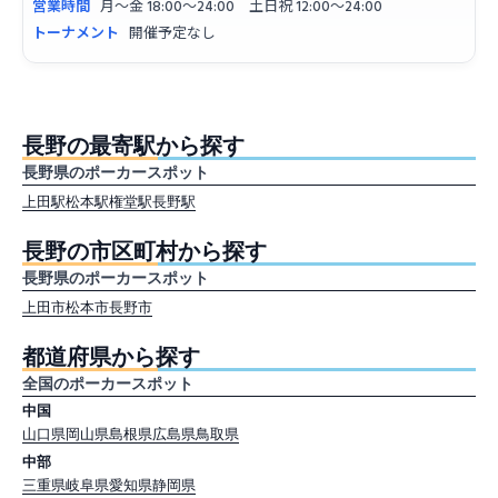
営業時間
月〜金 18:00〜24:00 土日祝 12:00〜24:00
トーナメント
開催予定なし
長野の最寄駅から探す
長野県のポーカースポット
上田駅
松本駅
権堂駅
長野駅
長野の市区町村から探す
長野県のポーカースポット
上田市
松本市
長野市
都道府県から探す
全国のポーカースポット
中国
山口県
岡山県
島根県
広島県
鳥取県
中部
三重県
岐阜県
愛知県
静岡県