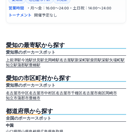
営業時間
・月〜金：16:00〜24:00・土日祝：14:00〜24:00
トーナメント
開催予定なし
愛知の最寄駅から探す
愛知県のポーカースポット
上前津駅
今池駅
伏見駅
北岡崎駅
名古屋駅
新栄町駅
柴田駅
栄駅
矢場町駅
知立駅
蒲郡駅
豊橋駅
愛知の市区町村から探す
愛知県のポーカースポット
名古屋市中区
名古屋市中村区
名古屋市千種区
名古屋市南区
岡崎市
知立市
蒲郡市
豊橋市
都道府県から探す
全国のポーカースポット
中国
山口県
岡山県
島根県
広島県
鳥取県