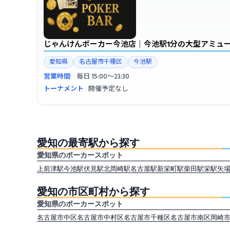
じゃんけんポーカー今池店｜今池駅1分の大型アミュ
愛知県
名古屋市千種区
今池駅
営業時間
毎日 15:00〜23:30
トーナメント
開催予定なし
愛知の最寄駅から探す
愛知県のポーカースポット
上前津駅
今池駅
伏見駅
北岡崎駅
名古屋駅
新栄町駅
柴田駅
栄駅
矢
愛知の市区町村から探す
愛知県のポーカースポット
名古屋市中区
名古屋市中村区
名古屋市千種区
名古屋市南区
岡崎