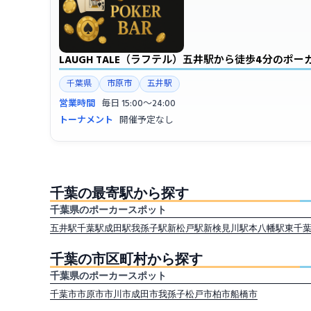
LAUGH TALE（ラフテル）五井駅から徒歩4分のポ
千葉県
市原市
五井駅
営業時間
毎日 15:00〜24:00
トーナメント
開催予定なし
千葉の最寄駅から探す
千葉県のポーカースポット
五井駅
千葉駅
成田駅
我孫子駅
新松戸駅
新検見川駅
本八幡駅
東千
千葉の市区町村から探す
千葉県のポーカースポット
千葉市
市原市
市川市
成田市
我孫子
松戸市
柏市
船橋市