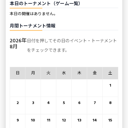
本日のトーナメント（ゲーム一覧）
本日の開催はありません。
月間トーナメント情報
2026年
日付を押してその日のイベント・トーナメント
8月
をチェックできます。
日
月
火
水
木
金
土
1
2
3
4
5
6
7
8
9
10
11
12
13
14
15