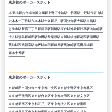
東京都のポーカースポット
JR新橋駅
お台場海浜公園駅
上野広小路駅
中目黒駅
中野駅
代官山駅
六本木一丁目駅
六本木駅
十条駅
品川駅
国分寺駅
大塚駅
巣鴨駅
恵比寿駅
新宿三丁目駅
新宿駅
新橋駅
桜台駅
池袋駅
浅草駅
淡路町駅
渋谷駅
湯島駅
町田駅
神田駅
秋葉原駅
立川駅
綾瀬駅
葛西駅
蒲田駅
蔵前駅
西武新宿駅
赤坂駅
赤羽駅
銀座駅
馬喰町駅
高田馬場駅
麻布十番駅
東京の市区町村から探す
東京都のポーカースポット
京都町田市
国分寺市
東京都中央区
東京都中野区
東京都北区
東京都千代田区
東京都台東区
東京都大田区
東京都文京区
東京都新宿区
東京都江戸川区
東京都渋谷区
東京都港区
東京都目黒区
東京都練馬区
東京都豊島区
町田市
立川市