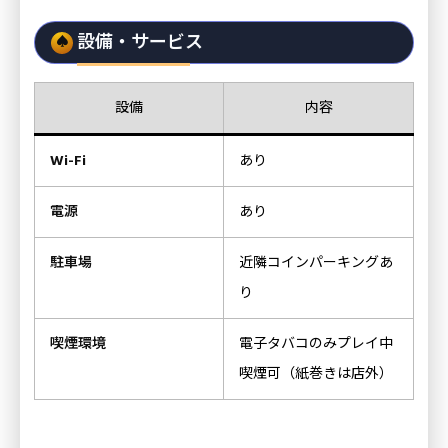
設備・サービス
設備
内容
Wi-Fi
あり
電源
あり
駐車場
近隣コインパーキングあ
り
喫煙環境
電子タバコのみプレイ中
喫煙可（紙巻きは店外）