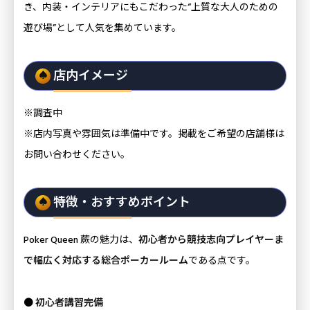
き、内装・インテリアにもこだわった“上質な大人のための
遊び場”として人気を集めています。
店内イメージ
※調査中
※店内写真や雰囲気は準備中です。掲載をご希望の店舗様は
お問い合わせください。
特徴・おすすめポイント
Poker Queen 蕨の魅力は、
初心者から競技志向プレイヤーま
で幅広く対応する総合ポーカールーム
である点です。
●
初心者講習完備