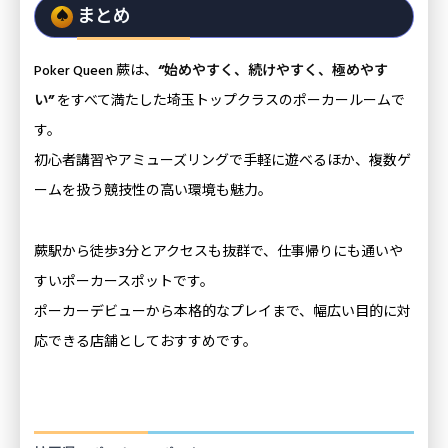
まとめ
Poker Queen 蕨は、
“始めやすく、続けやすく、極めやす
い”
をすべて満たした埼玉トップクラスのポーカールームで
す。
初心者講習やアミューズリングで手軽に遊べるほか、複数ゲ
ームを扱う競技性の高い環境も魅力。
蕨駅から徒歩3分とアクセスも抜群で、仕事帰りにも通いや
すいポーカースポットです。
ポーカーデビューから本格的なプレイまで、幅広い目的に対
応できる店舗としておすすめです。
埼玉の最寄駅から探す