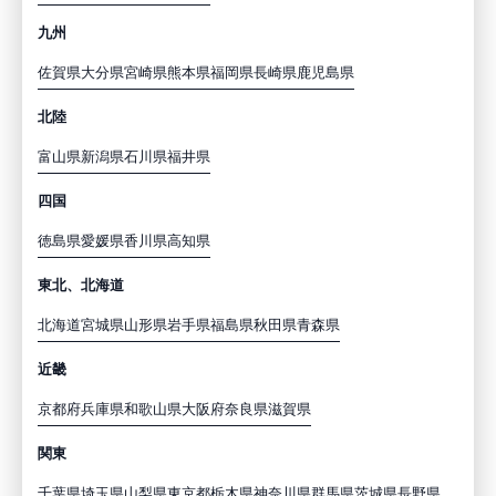
九州
佐賀県
大分県
宮崎県
熊本県
福岡県
長崎県
鹿児島県
北陸
富山県
新潟県
石川県
福井県
四国
徳島県
愛媛県
香川県
高知県
東北、北海道
北海道
宮城県
山形県
岩手県
福島県
秋田県
青森県
近畿
京都府
兵庫県
和歌山県
大阪府
奈良県
滋賀県
関東
千葉県
埼玉県
山梨県
東京都
栃木県
神奈川県
群馬県
茨城県
長野県