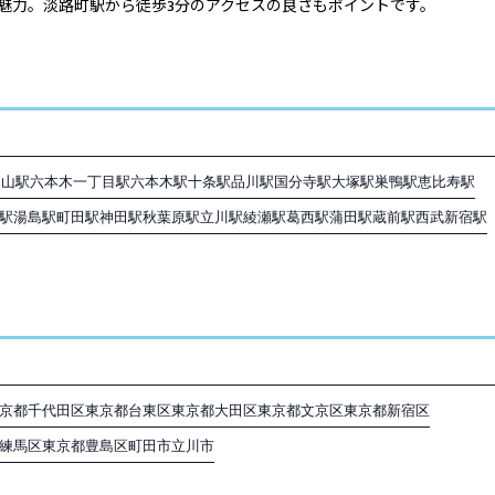
魅力。淡路町駅から徒歩3分のアクセスの良さもポイントです。
官山駅
六本木一丁目駅
六本木駅
十条駅
品川駅
国分寺駅
大塚駅
巣鴨駅
恵比寿駅
駅
湯島駅
町田駅
神田駅
秋葉原駅
立川駅
綾瀬駅
葛西駅
蒲田駅
蔵前駅
西武新宿駅
京都千代田区
東京都台東区
東京都大田区
東京都文京区
東京都新宿区
練馬区
東京都豊島区
町田市
立川市