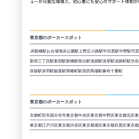
ューが可能な環境と、初心者にも安心のサポート体制が
東京の最寄駅から探す
東京都のポーカースポット
JR新橋駅
お台場海浜公園駅
上野広小路駅
中目黒駅
中野駅
代
新宿三丁目駅
新宿駅
新橋駅
桜台駅
池袋駅
浅草駅
淡路町駅
渋谷
赤坂駅
赤羽駅
銀座駅
馬喰町駅
高田馬場駅
麻布十番駅
東京の市区町村から探す
東京都のポーカースポット
京都町田市
国分寺市
東京都中央区
東京都中野区
東京都北区
東
東京都江戸川区
東京都渋谷区
東京都港区
東京都目黒区
東京都