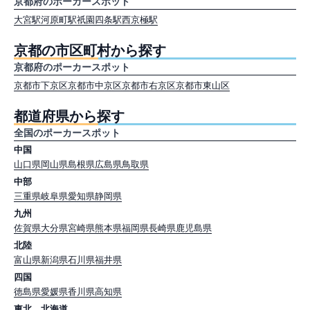
京都府のポーカースポット
大宮駅
河原町駅
祇園四条駅
西京極駅
京都の市区町村から探す
京都府のポーカースポット
京都市下京区
京都市中京区
京都市右京区
京都市東山区
都道府県から探す
全国のポーカースポット
中国
山口県
岡山県
島根県
広島県
鳥取県
中部
三重県
岐阜県
愛知県
静岡県
九州
佐賀県
大分県
宮崎県
熊本県
福岡県
長崎県
鹿児島県
北陸
富山県
新潟県
石川県
福井県
四国
徳島県
愛媛県
香川県
高知県
東北、北海道