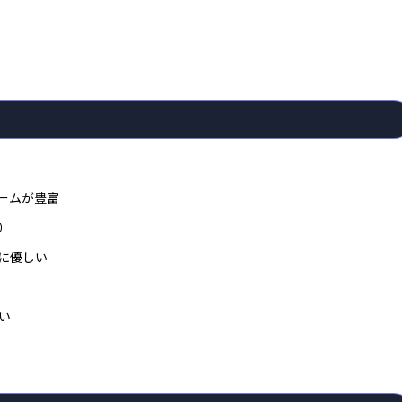
ームが豊富
）
に優しい
い