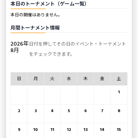
本日のトーナメント（ゲーム一覧）
本日の開催はありません。
月間トーナメント情報
2026年
日付を押してその日のイベント・トーナメント
8月
をチェックできます。
日
月
火
水
木
金
土
1
2
3
4
5
6
7
8
9
10
11
12
13
14
15