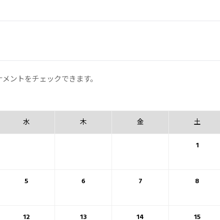
ナメントをチェックできます。
水
木
金
土
1
5
6
7
8
12
13
14
15