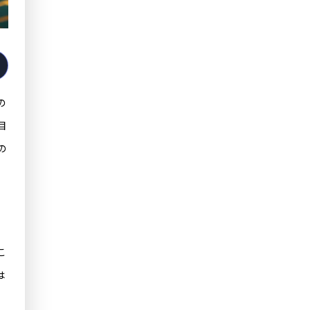
の
目
の
こ
は