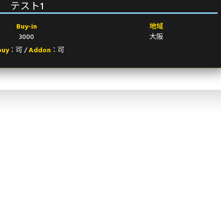
テスト1
Buy-in
地域
3000
大阪
buy
：可 /
Addon
：可